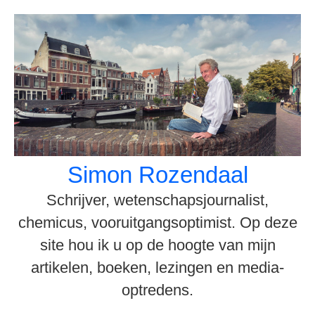
Spring
naar
inhoud
Simon Rozendaal
Schrijver, wetenschapsjournalist,
chemicus, vooruitgangsoptimist. Op deze
site hou ik u op de hoogte van mijn
artikelen, boeken, lezingen en media-
optredens.