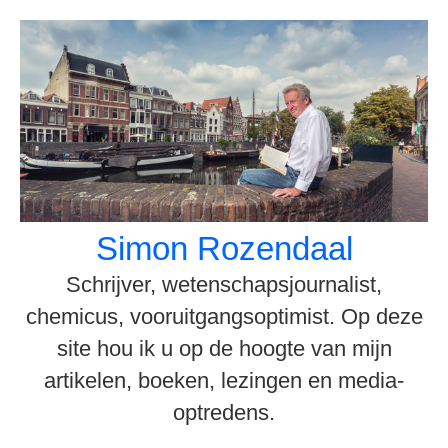
Spring
naar
inhoud
Simon Rozendaal
Schrijver, wetenschapsjournalist,
chemicus, vooruitgangsoptimist. Op deze
site hou ik u op de hoogte van mijn
artikelen, boeken, lezingen en media-
optredens.