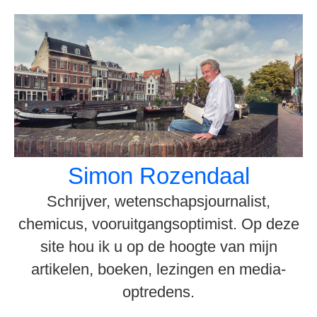
Spring
naar
inhoud
Simon Rozendaal
Schrijver, wetenschapsjournalist,
chemicus, vooruitgangsoptimist. Op deze
site hou ik u op de hoogte van mijn
artikelen, boeken, lezingen en media-
optredens.