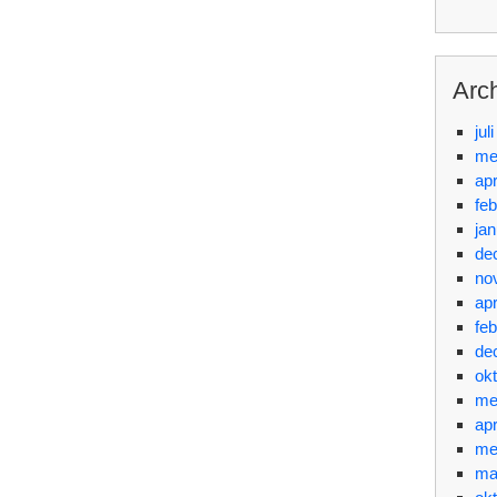
Arc
jul
me
apr
feb
jan
de
no
apr
feb
de
ok
me
apr
me
ma