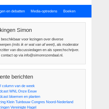
gen en debatten
Media-optredens
Boeken
kingen Simon
 beschikbaar voor lezingen over diverse
rwerpen
(mits ik er wat van af weet)
, als moderator
rzitter van discussiedagen en als speechschrijver.
contact op via info@simonrozendaal.nl.
ente berichten
 column van de week
dcast WNL Onze Eeuw
dcast bloemen en planten
zing Klein Tuinbouw Congres Noord-Nederland
zingen Vereinigte Hagel