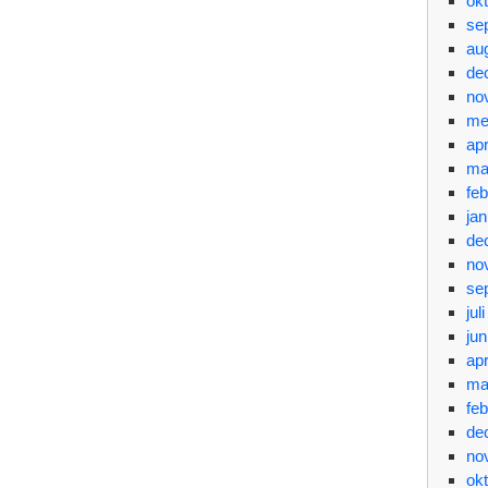
ok
se
au
de
no
me
apr
ma
feb
jan
de
no
se
jul
jun
apr
ma
feb
de
no
ok