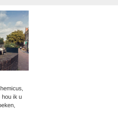
 chemicus,
 hou ik u
oeken,