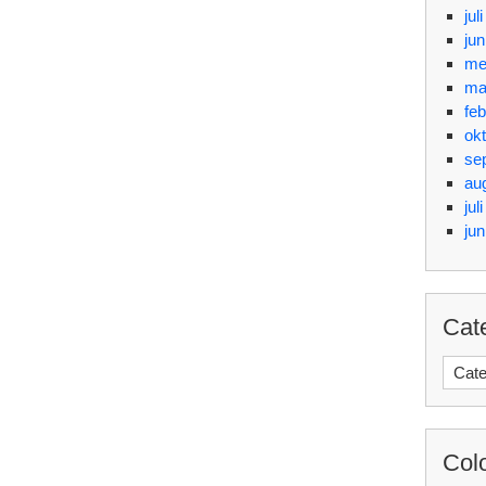
jul
jun
me
ma
feb
ok
se
au
jul
jun
Cat
Categ
Col