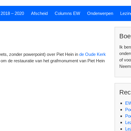
 2018 – 2020
Afscheid
Columns EW
Onderwerpen
Lezin
Boe
Ik ben
onde
wets, zonder powerpoint) over Piet Hein in
de Oude Kerk
of voo
es om de restauratie van het grafmonument van Piet Hein
Neem 
Rec
EW
Po
Po
Le
Le