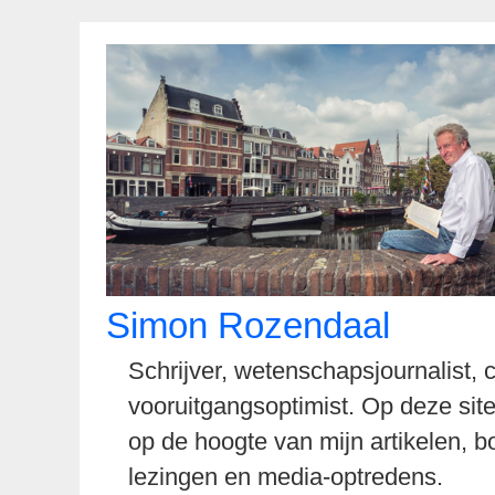
Spring
naar
inhoud
Simon Rozendaal
Schrijver, wetenschapsjournalist,
vooruitgangsoptimist. Op deze site
op de hoogte van mijn artikelen, b
lezingen en media-optredens.