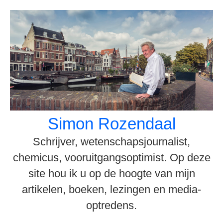
Spring
naar
inhoud
Simon Rozendaal
Schrijver, wetenschapsjournalist,
chemicus, vooruitgangsoptimist. Op deze
site hou ik u op de hoogte van mijn
artikelen, boeken, lezingen en media-
optredens.