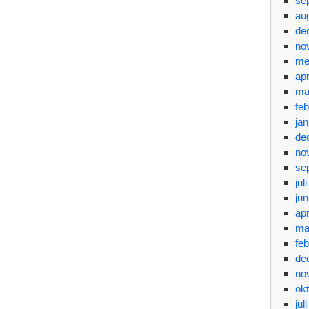
se
au
de
no
me
apr
ma
feb
jan
de
no
se
jul
jun
apr
ma
feb
de
no
ok
jul