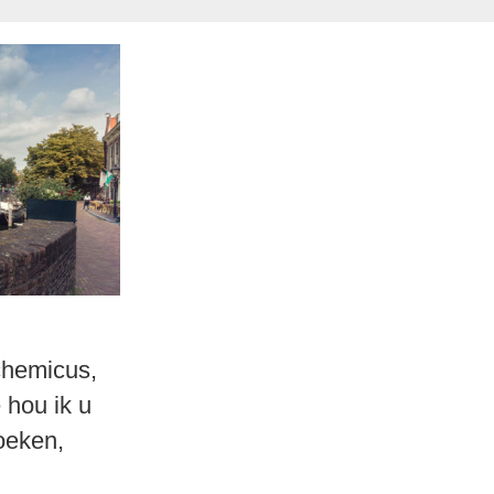
 chemicus,
 hou ik u
oeken,