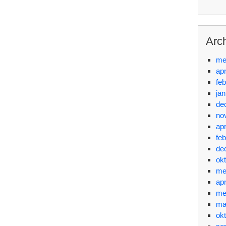
Arc
me
apr
feb
jan
de
no
apr
feb
de
ok
me
apr
me
ma
ok