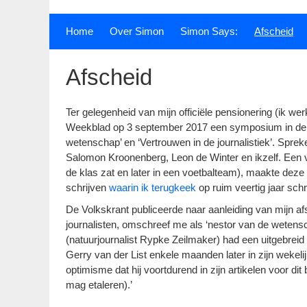
Home
Over Simon
Simon Says:
Afscheid
Afscheid
Ter gelegenheid van mijn officiële pensionering (ik w
Weekblad op 3 september 2017 een symposium in de A
wetenschap’ en ‘Vertrouwen in de journalistiek’. Spr
Salomon Kroonenberg, Leon de Winter en ikzelf. Een 
de klas zat en later in een voetbalteam), maakte deze
schrijven
waarin ik terugkeek
op ruim veertig jaar sch
De Volkskrant publiceerde naar aanleiding van mijn a
journalisten, omschreef me als ‘nestor van de wetens
(natuurjournalist Rypke Zeilmaker) had een uitgebreid
Gerry van der List enkele maanden later in zijn wekel
optimisme dat hij voortdurend in zijn artikelen voor dit
mag etaleren).’