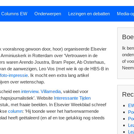
Columns EW
Onderwerpen
Lezingen en debatten
Media-o
Boe
Ik ben
erk vooralsnog gewoon door, hoor) organiseerde Elsevier
onde
rminiuskerk in Rotterdam over ‘Vertrouwen in de
of voo
ekers waren Arendo Joustra, Bram Peper, Ab Osterhaus,
Neem 
van de aanwezigen, Leo Vos (met wie ik op de HBS-B in
foto-impressie
. Ik mocht een extra lang artikel
rijven over wetenschap.
fscheid een
interview
.
Villamedia
, vakblad voor
Rec
chapsjournalistiek’. Website
Interessante Tijden
 stuk, met fraaie beelden. In Elsevier Weekblad schreef
EW
ijkse
column
: ‘Hij toonde weer het hartverwarmende
Po
 blad heeft geëtaleerd (en af en toe gelukkig nog steeds
Po
Le
Le