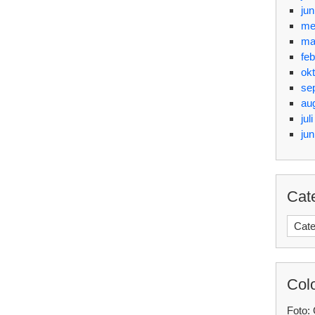
jun
me
ma
feb
ok
se
au
jul
jun
Cat
Categ
Col
Foto: