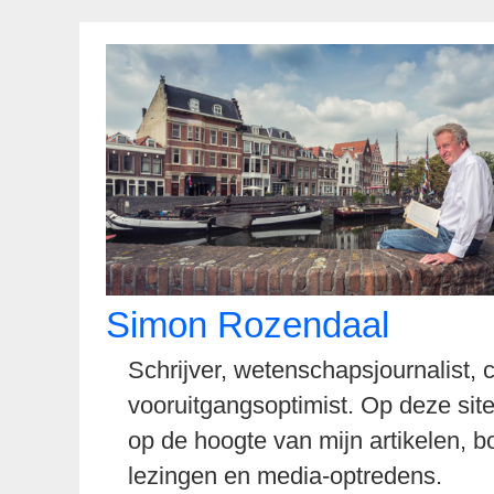
Spring
naar
inhoud
Simon Rozendaal
Schrijver, wetenschapsjournalist,
vooruitgangsoptimist. Op deze site
op de hoogte van mijn artikelen, b
lezingen en media-optredens.