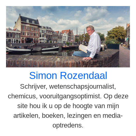
Spring
naar
inhoud
Simon Rozendaal
Schrijver, wetenschapsjournalist,
chemicus, vooruitgangsoptimist. Op deze
site hou ik u op de hoogte van mijn
artikelen, boeken, lezingen en media-
optredens.