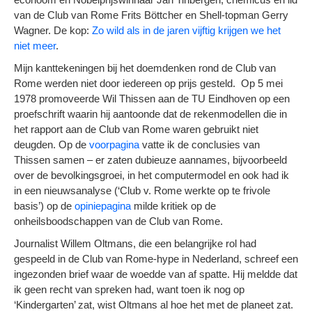
van de Club van Rome Frits Böttcher en Shell-topman Gerry
Wagner. De kop:
Zo wild als in de jaren vijftig krijgen we het
niet meer
.
Mijn kanttekeningen bij het doemdenken rond de Club van
Rome werden niet door iedereen op prijs gesteld. Op 5 mei
1978 promoveerde Wil Thissen aan de TU Eindhoven op een
proefschrift waarin hij aantoonde dat de rekenmodellen die in
het rapport aan de Club van Rome waren gebruikt niet
deugden. Op de
voorpagina
vatte ik de conclusies van
Thissen samen – er zaten dubieuze aannames, bijvoorbeeld
over de bevolkingsgroei, in het computermodel en ook had ik
in een nieuwsanalyse (‘Club v. Rome werkte op te frivole
basis’) op de
opiniepagina
milde kritiek op de
onheilsboodschappen van de Club van Rome.
Journalist Willem Oltmans, die een belangrijke rol had
gespeeld in de Club van Rome-hype in Nederland, schreef een
ingezonden brief waar de woedde van af spatte. Hij meldde dat
ik geen recht van spreken had, want toen ik nog op
‘Kindergarten’ zat, wist Oltmans al hoe het met de planeet zat.