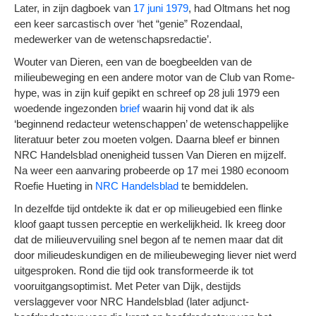
Later, in zijn dagboek van
17 juni 1979
, had Oltmans het nog
een keer sarcastisch over ‘het “genie” Rozendaal,
medewerker van de wetenschapsredactie’.
Wouter van Dieren, een van de boegbeelden van de
milieubeweging en een andere motor van de Club van Rome-
hype, was in zijn kuif gepikt en schreef op 28 juli 1979 een
woedende ingezonden
brief
waarin hij vond dat ik als
‘beginnend redacteur wetenschappen’ de wetenschappelijke
literatuur beter zou moeten volgen. Daarna bleef er binnen
NRC Handelsblad onenigheid tussen Van Dieren en mijzelf.
Na weer een aanvaring probeerde op 17 mei 1980 econoom
Roefie Hueting in
NRC Handelsblad
te bemiddelen.
In dezelfde tijd ontdekte ik dat er op milieugebied een flinke
kloof gaapt tussen perceptie en werkelijkheid. Ik kreeg door
dat de milieuvervuiling snel begon af te nemen maar dat dit
door milieudeskundigen en de milieubeweging liever niet werd
uitgesproken. Rond die tijd ook transformeerde ik tot
vooruitgangsoptimist. Met Peter van Dijk, destijds
verslaggever voor NRC Handelsblad (later adjunct-