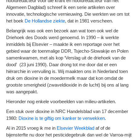
hoofdredacteur voor die krant en hoofdredacteur van het
Algemeen Dagblad) schreef ik een serie artikelen over
innovatie, technologische vernieuwing. Die werkten we om tot
het boek
De Hollandse ziekte
, dat in 1981 verscheen.
Belangrijk was ook een bezoek aan wat toen ook wel de
Driehoek des Doods werd genoemd. In 1990 – ik werkte
inmiddels bij Elsevier – maakte ik een reportage over het
gebied waar de toenmalige DDR, Tsjecho-Slowakije en Polen
samenkwamen, met als kop
‘Verslag uit de driehoek van de
dood’
(23 juni 1990). Daar drong tot me door dat er een
hiërarchie in vervuiling is. Wij maakten ons in Nederland toen
druk om dioxine in de moedermelk maar dat kon omdat de
grootste smerigheid (zwaveldioxide in de lucht) bij ons al lang
was aangepakt.
Hieronder nog enkele voorbeelden van milieu-artikelen.
Een stuk over dioxine in NRC Handelsblad van 17 december
1980:
Dioxine is te giftig om kanker te verwekken
.
Al in 2015 vroeg ik me in
Elsevier Weekblad
af of de
bijensterfte nu door het pesticidegebruik dan wel de Varroa-mijt