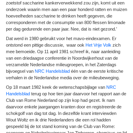
zoetstof saccharine kankerverwekkend zou zijn, komt uit een
onderzoek waarin men aan een paar honderd ratten en muizen
hoeveelheden saccharine te drinken heeft gegeven, die
corresponderen met de consumptie van 800 flessen limonade
per dag gedurende een paar jaar. Nee, dat is niet gezond.’
Dat werd in 1980 gebruikt voor het mavo-eindexamen. Er
ontstond een pittige discussie, waar ook
Het Vrije Volk
zich
mee bemoeide. Op 11 april 1981 schreef ik, naar aanleiding
van een driedaagse conferentie in Noordwijkerhout van de
verzamelde Nederlandse milieugroepen, in het Zaterdags
bijvoegsel van
NRC Handelsblad
één van de eerste kritische
verhalen in de Nederlandse media over de milieubeweging.
Op 18 maart 1982 keek de wetenschapsbijlage van
NRC
Handelsblad
terug op hoe tien jaar daarvoor het rapport aan de
Club van Rome Nederland op zijn kop had gezet. Ik nam
daarvoor enkele jaargangen kranten door en registreerde de
schokgolf van dag tot dag. In diezelfde krant interviewden
Wout Woltz en ik drie Nederlanders die een rol hadden
gespeeld bij de tot stand koming van de Club van Rome:
econoom en Nobelprijswinnaar Jan Tinbergen, chemicus en lid