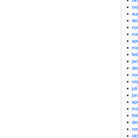
ok
se
au
de
no
me
apr
ma
feb
jan
de
no
se
jul
jun
apr
ma
feb
de
no
ok