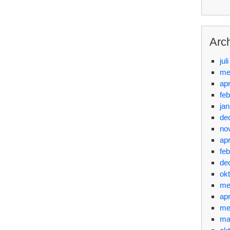
Arc
jul
me
apr
feb
jan
de
no
apr
feb
de
ok
me
apr
me
ma