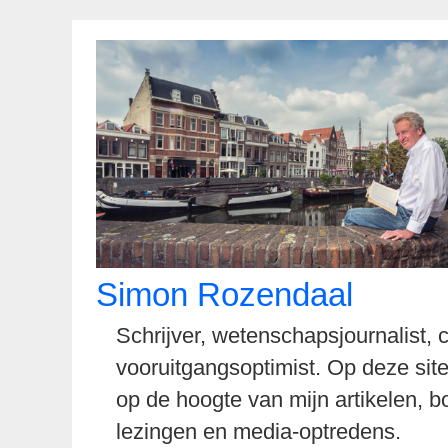
Spring
naar
inhoud
Simon Rozendaal
Schrijver, wetenschapsjournalist,
vooruitgangsoptimist. Op deze site
op de hoogte van mijn artikelen, b
lezingen en media-optredens.