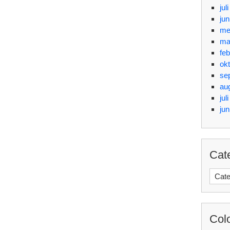
jul
jun
me
ma
feb
ok
se
au
jul
jun
Cat
Categ
Col