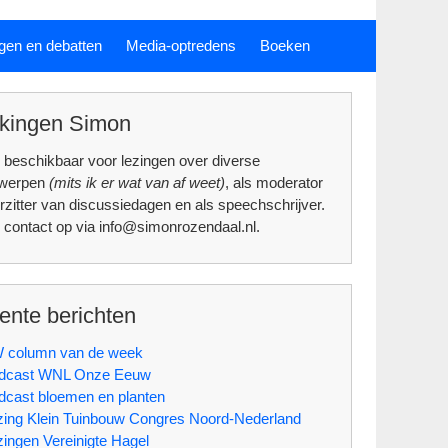
gen en debatten
Media-optredens
Boeken
kingen Simon
 beschikbaar voor lezingen over diverse
rwerpen
(mits ik er wat van af weet)
, als moderator
rzitter van discussiedagen en als speechschrijver.
contact op via info@simonrozendaal.nl.
ente berichten
 column van de week
dcast WNL Onze Eeuw
dcast bloemen en planten
zing Klein Tuinbouw Congres Noord-Nederland
zingen Vereinigte Hagel