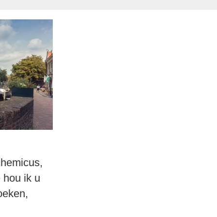
 chemicus,
 hou ik u
oeken,