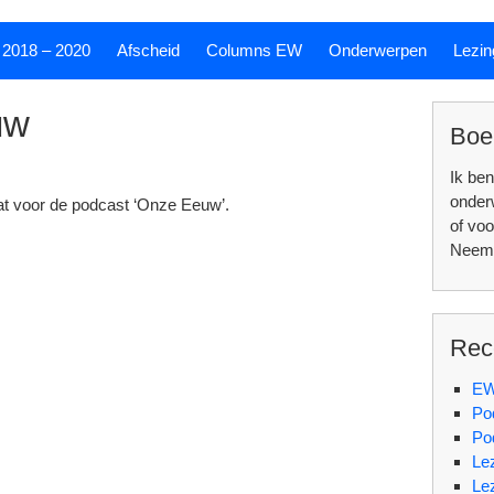
 2018 – 2020
Afscheid
Columns EW
Onderwerpen
Lezin
uw
Boe
Ik ben
onde
at voor de podcast ‘Onze Eeuw’.
of voo
Neem 
Rec
EW
Po
Po
Le
Le