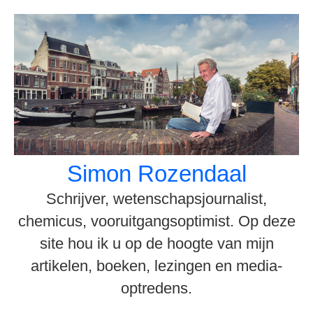
Spring
naar
inhoud
Simon Rozendaal
Schrijver, wetenschapsjournalist,
chemicus, vooruitgangsoptimist. Op deze
site hou ik u op de hoogte van mijn
artikelen, boeken, lezingen en media-
optredens.