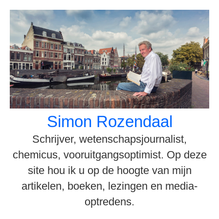
Spring
naar
inhoud
Simon Rozendaal
Schrijver, wetenschapsjournalist,
chemicus, vooruitgangsoptimist. Op deze
site hou ik u op de hoogte van mijn
artikelen, boeken, lezingen en media-
optredens.