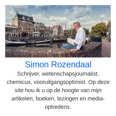
Spring
naar
inhoud
Simon Rozendaal
Schrijver, wetenschapsjournalist,
chemicus, vooruitgangsoptimist. Op deze
site hou ik u op de hoogte van mijn
artikelen, boeken, lezingen en media-
optredens.