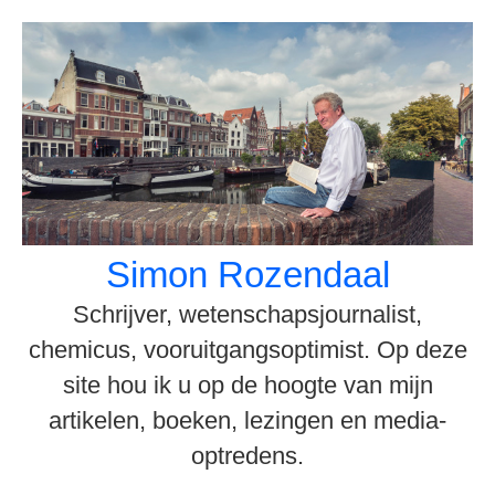
Spring
naar
inhoud
Simon Rozendaal
Schrijver, wetenschapsjournalist,
chemicus, vooruitgangsoptimist. Op deze
site hou ik u op de hoogte van mijn
artikelen, boeken, lezingen en media-
optredens.