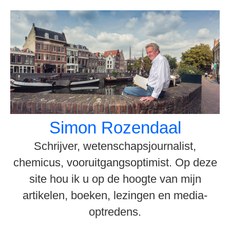
Spring
naar
inhoud
Simon Rozendaal
Schrijver, wetenschapsjournalist,
chemicus, vooruitgangsoptimist. Op deze
site hou ik u op de hoogte van mijn
artikelen, boeken, lezingen en media-
optredens.