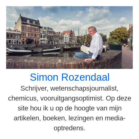
Spring
naar
inhoud
Simon Rozendaal
Schrijver, wetenschapsjournalist,
chemicus, vooruitgangsoptimist. Op deze
site hou ik u op de hoogte van mijn
artikelen, boeken, lezingen en media-
optredens.