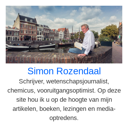
Spring
naar
inhoud
Simon Rozendaal
Schrijver, wetenschapsjournalist,
chemicus, vooruitgangsoptimist. Op deze
site hou ik u op de hoogte van mijn
artikelen, boeken, lezingen en media-
optredens.