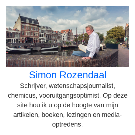
Spring
naar
inhoud
Simon Rozendaal
Schrijver, wetenschapsjournalist,
chemicus, vooruitgangsoptimist. Op deze
site hou ik u op de hoogte van mijn
artikelen, boeken, lezingen en media-
optredens.