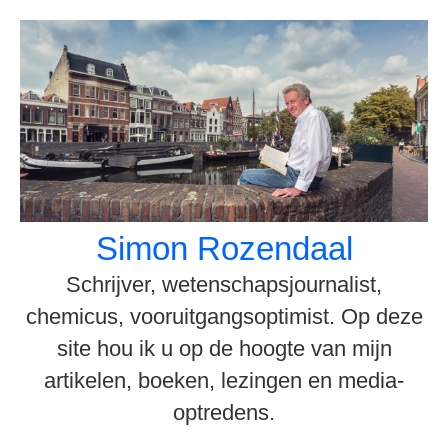
Spring
naar
inhoud
Simon Rozendaal
Schrijver, wetenschapsjournalist,
chemicus, vooruitgangsoptimist. Op deze
site hou ik u op de hoogte van mijn
artikelen, boeken, lezingen en media-
optredens.