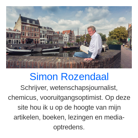
Spring
naar
inhoud
Simon Rozendaal
Schrijver, wetenschapsjournalist,
chemicus, vooruitgangsoptimist. Op deze
site hou ik u op de hoogte van mijn
artikelen, boeken, lezingen en media-
optredens.